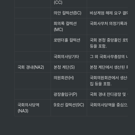
(CC)
의안 컬렉션(BC)
비상계엄 해제 요구 결의안, 
회의록 컬렉션
국회사무처 의정기록과 및 
(MC)
로텐더홀 컬렉션
국회 본청 중앙홀인 로텐더홀
등을 포함.
국회의사당기타
그 외 국회사무총장의 내부 
국회 경내(NA2)
본청 계단(S)
본청 계단에서 생산된 혹은 
의원회관(H)
국회의원회관에서 생산된 혹은
집 등을 포함.
광장출입구(P)
국회 경내 잔디광장 및 출입
국회의사당역
9호선 컬렉션(9C)
국회의사당역을 중심으로 지
(NA3)