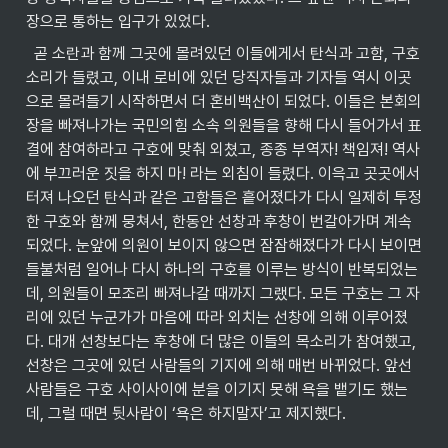
장으로 통하는 입구가 있었다.
  곧 소란과 함께 그곳에 몰려있던 이들에게서 탄식과 고함, 구호
소리가 들렸고, 이내 로비에 있던 당직자들과 기자들 역시 이곳
으로 몰려들기 시작하면서 더 혼비백산이 되었다. 이들은 본회의
장을 빠져나가는 국민의힘 소속 의원들을 향해 다시 들어가서 표
결에 참여하라고 구호에 맞춰 외쳤고, 종종 부역자! 책임져! 역사
에 부끄러운 짓을 하지 마! 라는 외침이 들렸다. 이윽고 곳곳에서 
터져 나오던 탄식과 같은 고함들은 흩어졌다가 다시 일제히 투정
한 구호와 함께 뭉쳐서, 한동안 선창과 후창이 번갈아가며 계속
되었다. 눈앞에 의원이 보이지 않으면 잠잠해졌다가 다시 보이면 
들불처럼 일어나 다시 하나의 구호를 이루는 방식이 반복되었는
데, 의원들이 모조리 빠져나갈 때까지 그랬다. 모든 구호는 그 자
리에 있던 누군가가 마음에 따라 외치는 선창에 의해 이루어졌
다. 대개 선창보다는 후창에 더 많은 이들의 목소리가 참여했고, 
선창은 그곳에 있던 사람들의 기지에 의해 매번 바뀌었다. 앞선 
사람들은 구호 사이사이에 분을 이기지 못해 욕을 뱉기도 했는
데, 그럴 때면 뒷사람이 ‘욕은 하지말자’고 제지했다.
