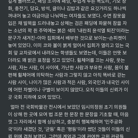
깊게 눌러쓰고, 패딩 조끼에 패딩, 두껍게 두른 목도리, 기모 장
화, 충전기, 담요, 방석, 귤이나 김밥과 같은 요깃거리도 하나씩 
꺼내어 놓고 야금야금 나눠먹는 여자들도 보였다. 수면 잠옷을 
입은 채 발목을 드러내놓고 상체는 검은 패딩에 파묻혀 잠을 자
는 소년의 꽉 쥔 주먹에는 붉은 색의 ‘내란죄 윤석열 퇴진’이라는 
문구가 새겨진-아마 집회에서 배부한 것으로 보이는-손피켓이 
놓여 있었다. 이미 코와 볼이 붉게 얼어서 집회가 열리고 있는 국
회 앞 교차로에서 내려오는 학생들도 보였는데, 이들은 언뜻 보
더라도 꽤 밝은 표정을 짓고 있었다. 휠체어를 끄는 사람, 웃는 
사람, 자는 사람, 이 사이에, 가난한 사람과 부유한 사람, 몸이 불
편해 휠체어에 의탁하는 사람과 그렇지 않고 아직 똑바로 걷는 
사람 사이, 나이가 많은 사람과 적은 사람, 외국인과 내국인 사이
에 어떤 차별이나 구별이 보이지 않았다. 오직 이들의 신뢰가 이
곳 국회 지하에 모여 있었다.
  얼마 전 국회박물관 전시에서 보았던 임시의정원 초기 의원들
이 상해 한 곳에 모여 법 조문 한 문장 한 문장을 기초할 때, 마음
껏 그 자리에서 함께 상상하고, 충분히 행복해하며 ‘민주공화
국’이라 새겼던 것, ‘균등’ 혹은 ‘평등’이라 썼던 것들이 이들의 신
뢰 위에 겹쳐 보였다. 그런데 계엄과 그에 관여한 고위 관료들, 