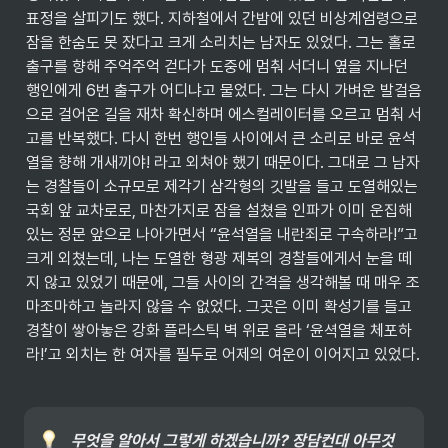
표정을 살피기도 했다. 지하철에서 간밤에 있던 비상계엄령으로 
잠을 한숨도 못 잤다고 크게 소리치는 남자도 있었다. 그는 홀로 
출구를 향해 주억주억 걷다가 도중에 멈춰 서더니 옆을 지나던 
행인에게 6번 출구가 어디냐고 물었다. 그는 다시 가벼운 발걸음
으로 걸어온 길을 재차 확신하며 에스컬레이터를 오르고 멈춰 서
고를 반복했다. 다시 한번 행인들 사이에서 큰 소리로 바로 윤석
열을 향해 개새끼야! 라고 외쳐야 했기 때문이다. 그대로 그 남자
는 경찰들이 소규모로 제각기 삼각형의 깃발을 들고 도열해있는 
국회 앞 교차로로, 마찬가지로 잠을 설쳤을 인파가 이미 운집해 
있는 정문 앞으로 나아가면서 “윤석열을 내란죄로 구속하라!”고 
크게 외쳤는데, 나는 도열한 형광 제복의 경찰들에게서 눈을 떼
지 않고 있었기 때문에, 그들 사이의 간격을 생각해볼 때 매우 조
마조마하고 놀라지 않을 수 없었다. 그곳은 이미 확성기를 들고 
경찰이 쌓아놓은 강화 플라스틱 벽 위로 올라 ‘윤셕열을 체포하
라!’고 외치는 한 여자를 필두로 어제의 여운이 이어지고 있었다.
무엇을 알아서 그렇게 하겠습니까? 장담컨대 아무것