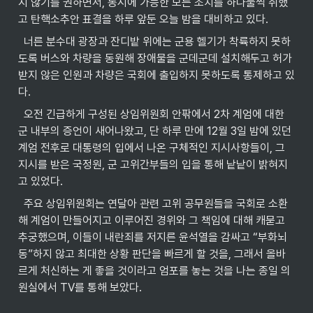
지 않기를 권하면서, 동시에 가능한 모든 조치를 하나둘씩 취했
고 탄핵소추안 표결을 하루 앞둔 오늘 밤을 대비하고 있다.
  너른 분수대 광장과 잔디밭 위에는 군용 헬기가 착륙하지 못하
도록 버스와 차량을 동원해 장애물을 군데군데 설치해두고 허가
받지 않은 인원과 차량은 국회에 출입하지 못하도록 통제하고 있
다.
  오전 긴급하게 구성된 상임위원회 안팎에서 2차 계엄에 대한 
군 내부의 증언이 새어나왔고, 단 하루 만에 12월 3일 밤에 있던 
계엄 전후로 대통령의 입에서 나온 구체적인 지시사항들이, 그 
지시를 받은 국정원, 군 고위간부들의 입을 통해 낱낱이 밝혀지
고 있었다.
  주요 상임위원회는 연달아 관련 고위 공무원들을 국회로 소환
해 계엄이 만들어지고 이루어진 경위와 그 책임에 대해 캐묻고 
추궁했으며, 이들이 내란죄를 저지른 윤석열을 감싸고 “부화뇌
동”하지 않고 최대한 상황 판단을 빠르게 할 것을, 그래서 올바
르게 처신하는 게 좋을 것이라고 엄포를 놓는 것을 나는 종일 의
원실에서 TV를 통해 보았다.
