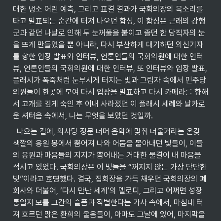
대한 냉소 어린 예측, 그리고 표결 결과가 국회의장의 목소리를 
타고 발표되는 순간에 터져 나오던 함성, 이 함성은 근래의 강행
군과 같던 나날로 인해 두 눈꺼풀을 붙이고 졸던 한 당직자의 눈
을 뜨게 만들었을 뿐 아니라, 다시 부산하게 대기하던 외신기자
를 향한 입장 발표와 인터뷰, 언론인들의 국회의원에 대한 인터
뷰, 언론인들의 국회의원에 대한 인터뷰, 또 인터뷰와 입장 발표, 
플래시가 폭죽처럼 눈부시게 터지는 빛과 그림자 속에서 민주당 
의원들이 한곳에 모여 다시 입장을 발표하고 다시 카메라를 향해
서 고개를 깊게 숙인 후 이내 사라졌던 이 플래시 세례와 날카로
운 셔터음 속에서, 나는 무엇을 보았던 것일까.
  나오는 길에, 의사당 정문 너머 음악에 맞춰 너울거리는 온갖 
색깔의 응원 봉에서 뿜어져 나와 어둠을 몰아내던 빛들이, 이들
의 응원과 마음들의 지지가 뿜어내는 거대한 물결이 내 마음을 
적시고 있었다. 국회의장은 이 빛들을 “꺼지지 않는 가장 단단한 
빛”이라고 호명했다. 결국, 집회장을 가득 채우던 국회의장의 폐
회사와 더불어, ‘다시 만난 세계’의 멜로디, 그리고 어쩌면 성장
통일지 모를 그간의 슬픔과 작별한다는 가사 속에서, 마침내 터
져 흐르던 맑은 환희의 울음들이, 아마도 그날에 있어, 마지막을 