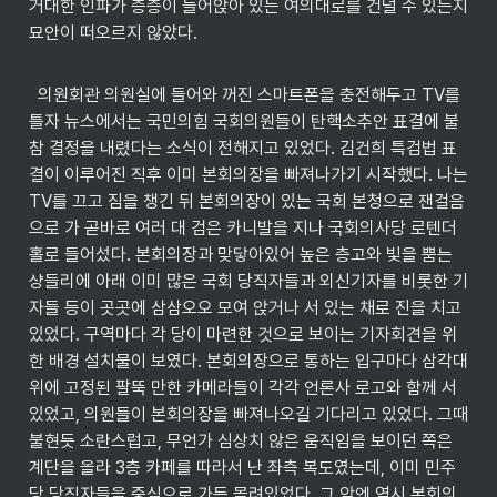
거대한 인파가 층층이 들어앉아 있는 여의대로를 건널 수 있는지 
묘안이 떠오르지 않았다.
  의원회관 의원실에 들어와 꺼진 스마트폰을 충전해두고 TV를 
틀자 뉴스에서는 국민의힘 국회의원들이 탄핵소추안 표결에 불
참 결정을 내렸다는 소식이 전해지고 있었다. 김건희 특검법 표
결이 이루어진 직후 이미 본회의장을 빠져나가기 시작했다. 나는 
TV를 끄고 짐을 챙긴 뒤 본회의장이 있는 국회 본청으로 잰걸음
으로 가 곧바로 여러 대 검은 카니발을 지나 국회의사당 로텐더
홀로 들어섰다. 본회의장과 맞닿아있어 높은 층고와 빛을 뿜는 
샹들리에 아래 이미 많은 국회 당직자들과 외신기자를 비롯한 기
자들 등이 곳곳에 삼삼오오 모여 앉거나 서 있는 채로 진을 치고 
있었다. 구역마다 각 당이 마련한 것으로 보이는 기자회견을 위
한 배경 설치물이 보였다. 본회의장으로 통하는 입구마다 삼각대 
위에 고정된 팔뚝 만한 카메라들이 각각 언론사 로고와 함께 서
있었고, 의원들이 본회의장을 빠져나오길 기다리고 있었다. 그때 
불현듯 소란스럽고, 무언가 심상치 않은 움직임을 보이던 쪽은 
계단을 올라 3층 카페를 따라서 난 좌측 복도였는데, 이미 민주
당 당직자들을 중심으로 가득 몰려있었다. 그 앞엔 역시 본회의