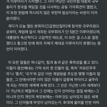
가 이루어지기 시작했다. 그 사이 여당인 국민의힘 대표와 국무
총리가 정국을 책임질 것을 시사하는 공동 기자회견이 열렸고, 
이 또한 헌법에 적시되지 않은 위헌적 발상이라는 비판이 이어 
쏟아졌다.
  게다가 오늘 열린 본회의(긴급현안질의)에 참석한 국무의원으
로부터, 계엄에 앞서 개최된 국무회의가 단 5분간 이루어졌으며, 
대통령의 독선적이고 고압적인 태도로, 이 모든 걸 스스로 결정
했다고 통고한 탓에 회의 자체가 제대로 이루어지지 못했다는 증
언이 이어졌다.

  이 모든 말들은 하나같이, 칼과 총과 같은 폭력성을 품고 있다. 
이들이 증언해내는 기억 속의 한 인물의 말, 특히 ‘자유민주주
의’나 ‘통치’, ‘국가’와 같은 이번 계엄령을 주도한 몇몇 이들의 말
들은, 그 안에서라면 이미 많은 이들이 갈증에 허덕이고 굶주리
게 되는 각박한 세계에 속해 있다. 그 안은 가난한 나의 세계보다 
더 가난하고 메말라서 그 안에는 단지 언어라는 껍질 밖에는-그
러니까 단지 개인의 욕망밖에는- 아무것도 남아있지 않은 세계
이다. 그 단어들에 무엇이 남아있는가. 후대에 물려줄 만한 어떠