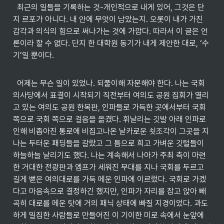
  최근의 일들을 기록하는 것-개인적으로 내게 있어, 그것은 단
지 르포가 아니다. 내 안에 무엇이 남았는지. 오롯이 내가 가진 
감각과 의식의 힘으로 써나가는 것에 가깝다. 따라서 이 글은 언
론이라 할 수 없다. 단지 한 대학원 동기가 내게 제안한 대로, ‘수
기’일 뿐이다.
  어제는 무슨 일이 있었나. 되풀이해 자문해야 한다. 나는 국회
의사당에서 표결이 시작되기 직전부터 여의도 공원 집회가 열리
고 있는 여의도 공원 한복판, 인파들로 가득한 곳에서부터 국회
쪽으로 국회 쪽으로 걸음을 옮겼다. 휘날리는 깃발 아래 인파로 
인해 비좁아진 통로에 비집고나온 날카로운 쇳조각이 그곳을 지
나는 두터운 패딩들을 갈랐고 그 틈으로 희고 가벼운 깃털들이 
하늘하늘 날리기도 했다. 나는 계속해서 나아가 주최 측이 마련
한 거대한 전광판과 엠프가 세워진 무대를 지나 국회를 두르고 
길게 뻗은 여의대로를 가득 메운 인파에 이르렀다. 국회로 가겠
다고 마음속으로 결정하긴 했지만, 인파가 자리를 잡고 앉아 빼
곡히 대로를 메운 탓에 거의 패닉 상태에 빠질 지경이었다. 과도
하게 밀집한 사람들로 만들어진 이 기이한 미로 속에서 눈앞에 