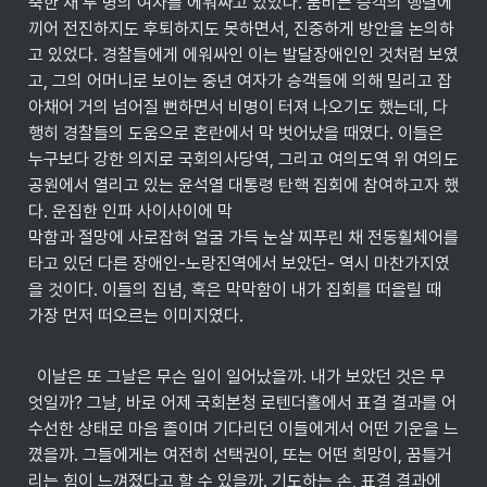
축한 채 두 명의 여자를 에워싸고 있었다. 붐비는 승객의 행렬에 
끼어 전진하지도 후퇴하지도 못하면서, 진중하게 방안을 논의하
고 있었다. 경찰들에게 에워싸인 이는 발달장애인인 것처럼 보였
고, 그의 어머니로 보이는 중년 여자가 승객들에 의해 밀리고 잡
아채어 거의 넘어질 뻔하면서 비명이 터져 나오기도 했는데, 다
행히 경찰들의 도움으로 혼란에서 막 벗어났을 때였다. 이들은 
누구보다 강한 의지로 국회의사당역, 그리고 여의도역 위 여의도 
공원에서 열리고 있는 윤석열 대통령 탄핵 집회에 참여하고자 했
다. 운집한 인파 사이사이에 막

막함과 절망에 사로잡혀 얼굴 가득 눈살 찌푸린 채 전동휠체어를 
타고 있던 다른 장애인-노랑진역에서 보았던- 역시 마찬가지였
을 것이다. 이들의 집념, 혹은 막막함이 내가 집회를 떠올릴 때 
가장 먼저 떠오르는 이미지였다.
  이날은 또 그날은 무슨 일이 일어났을까. 내가 보았던 것은 무
엇일까? 그날, 바로 어제 국회본청 로텐더홀에서 표결 결과를 어
수선한 상태로 마음 졸이며 기다리던 이들에게서 어떤 기운을 느
꼈을까. 그들에게는 여전히 선택권이, 또는 어떤 희망이, 꿈틀거
리는 힘이 느껴졌다고 할 수 있을까. 기도하는 손, 표결 결과에 