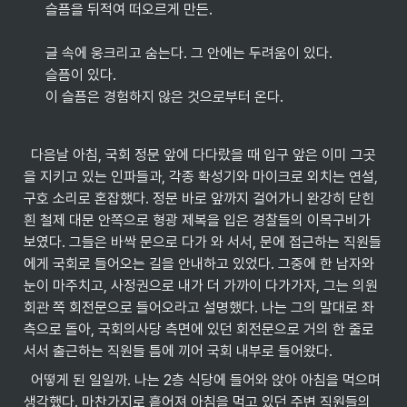
슬픔을 뒤적여 떠오르게 만든.

글 속에 웅크리고 숨는다. 그 안에는 두려움이 있다.

슬픔이 있다.

이 슬픔은 경험하지 않은 것으로부터 온다.
  다음날 아침, 국회 정문 앞에 다다랐을 때 입구 앞은 이미 그곳
을 지키고 있는 인파들과, 각종 확성기와 마이크로 외치는 연설, 
구호 소리로 혼잡했다. 정문 바로 앞까지 걸어가니 완강히 닫힌 
흰 철제 대문 안쪽으로 형광 제복을 입은 경찰들의 이목구비가 
보였다. 그들은 바싹 문으로 다가 와 서서, 문에 접근하는 직원들
에게 국회로 들어오는 길을 안내하고 있었다. 그중에 한 남자와 
눈이 마주치고, 사정권으로 내가 더 가까이 다가가자, 그는 의원
회관 쪽 회전문으로 들어오라고 설명했다. 나는 그의 말대로 좌
측으로 돌아, 국회의사당 측면에 있던 회전문으로 거의 한 줄로 
서서 출근하는 직원들 틈에 끼어 국회 내부로 들어왔다.
  어떻게 된 일일까. 나는 2층 식당에 들어와 앉아 아침을 먹으며 
생각했다. 마찬가지로 흩어져 아침을 먹고 있던 주변 직원들의 